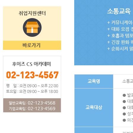
교육명
소통
● 발
● 대
교육대상
● 대
● 성
● 의